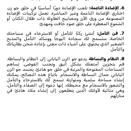
6. الإضاءة الناعمة:
تلعب الإضاءة دورًا أساسيًا في خلق جو زن.
اختاري الإضاءة الناعمة وغير المباشرة. تعمل تركيبات الإضاءة
المصنوعة من ورق الأرز ومصابيح الطاولة ذات ظلال الكتان أو
الشموع المعطرة على خلق ضوء خافت ومهدئ
7. فن التأمل:
أنشئ ركنًا للتأمل أو الاسترخاء في مساحتك
الخاصة. ستسمح لك سجادة اليوجا ووسائد التأمل والمذبح
الصغير الذي يحتوي على أشياء ذات معنى بإعادة شحن بطارياتك
والتأمل
8. النظام والبساطة
يدعو جو الزن الياباني إلى النظام والبساطة.
قم بتخزين أمتعتك بشكل أنيق وتجنب الفوضى. تساهم
المساحات المفتوحة والمرتبة في خلق جو هادئ. يجسد جو الزن
الياباني جمال البساطة والانسجام. باتباع هذه النصائح، يمكنك
إنشاء مساحة سلمية ومتوازنة تسمح لك بالاسترخاء والتأمل
والشعور بالانسجام مع محيطك. إنها دعوة إلى الصفاء والتأمل،
وهي مثالية لأولئك الذين يتطلعون إلى إنشاء ملاذ هادئ في
منازلهم