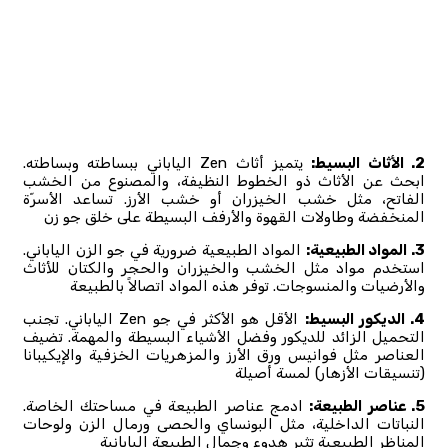
2. الأثاث البسيط:
يتميز أثاث Zen الياباني ببساطته وبساطته.
ابحث عن الأثاث ذو الخطوط النظيفة، والمصنوع من الخشب
الفاتح، مثل خشب الخيزران أو خشب الأرز. تساعد الأسرّة
المنخفضة وطاولات القهوة والأرفف البسيطة على خلق جو زن
3. المواد الطبيعية:
المواد الطبيعية ضرورية في جو الزن الياباني.
استخدم مواد مثل الخشب والخيزران والحجر والكتان للأثاث
والأرضيات والمنسوجات. توفر هذه المواد اتصالاً بالطبيعة
4. الديكور البسيط:
الأقل هو الأكثر في جو Zen الياباني. تجنب
التحميل الزائد للديكور وفضل الأشياء البسيطة والمهمة. تضيف
العناصر مثل فوانيس ورق الأرز والمزهريات الخزفية والإيكيبانا
(تنسيقات الأزهار) لمسة أصيلة
5. عناصر الطبيعة:
ادمج عناصر الطبيعة في مساحتك الخاصة.
النباتات الداخلية، مثل البونساي والحصى ورمال الزن ولوحات
المناظر الطبيعية تثير هدوء وجمال الطبيعة اليابانية