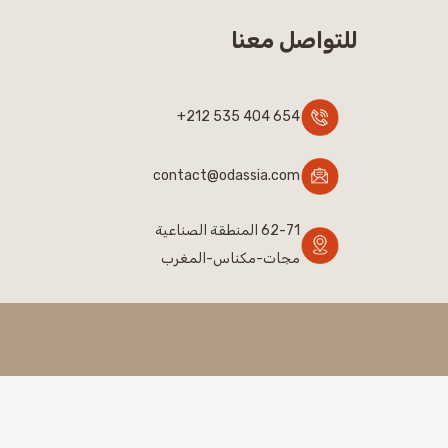
للتواصل معنا
654 404 535 212+
contact@odassia.com
62-71 المنطقة الصناعية
مجات-مكناس-المغرب