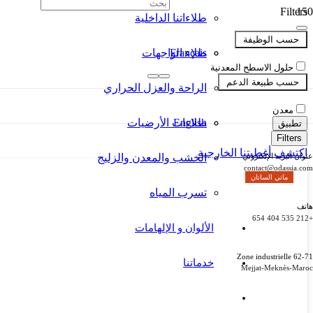
Filters
طلاءاتنا الداخلية
حسب الوظيفة
Français
طلاء الواجهات
حلول الاسطح المعدنية
حسب طبيعة الدعم
الراحة والعزل الحراري
معدن
English
طلاءات الأرضيات
تطبيق
Filters
اكتشف أغطيتنا الخارجية
عنوان البريد الإلكتروني
الخشب والمعدن والزليج
contact@odassia.com
ماتي الساتان
تسرب المياه
هاتف
+212 535 404 654
الألوان و الإلهامات
62-71 Zone industrielle
خدماتنا
Mejjat-Meknès-Maroc