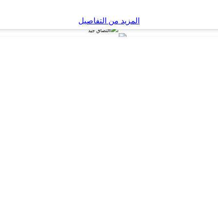
خالية من الروائح
المزيد من التفاصيل
COV : منخفضة المركبات العضوية المتطايرة
التصاق جيد
يغطي الزليج القديم
مقاومة عالية ظد التشقق