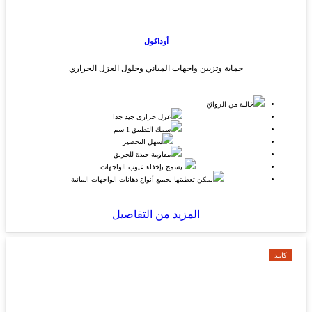
أوداكول
حماية وتزيين واجهات المباني وحلول العزل الحراري
خالية من الروائح
عزل حراري جيد جدا
سمك التطبيق 1 سم
سهل التحضير
مقاومة جيدة للحريق
يسمح بإخفاء عيوب الواجهات
يمكن تغطيتها بجميع أنواع دهانات الواجهات المائية
المزيد من التفاصيل
كامد