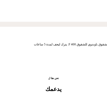
الموزعين المتاحة
40 F. يترك ليجف لمدة 5 ساعات
نحن هنا ل
يدعمك