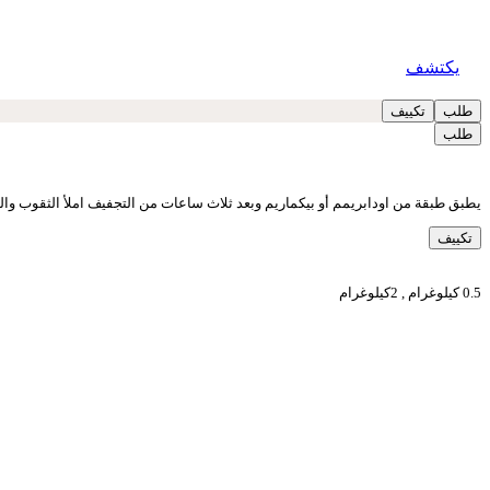
يكتشف
طلب
تكييف
طلب
يطبق طبقة من اودابريمم أو بيكماريم وبعد ثلاث ساعات من التجفيف املأ الثقوب والشقوق باوندوي للشقوق 0
تكييف
0.5 كيلوغرام , 2كيلوغرام