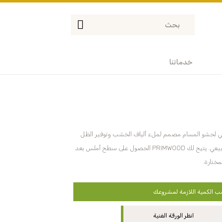
خدماتنا
عن ورنيش مائي لحشو المسام مصمم لملء ألياف الخشب وتوفير الظل
المطلوب أو الحفاظ على لون الخشب الطبيعي. يتيح لك PRIMWOOD الحصول على سطح أملس بعد
ختارة.
 الكمية اللازمة لمشروعك
انظر الورقة الفنية