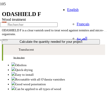
English
ODASHIELD F
Wood treatment
Mat
Français
ODASHIELD F is a clear varnish used to treat wood against termites and micro-
organisms.
العربية
Calculate the quantity needed for your project
Translucent
See data sheet
Odorless
Quick-drying
Easy to install
Recoatable with all O’dassia varnishes
Good wood penetration
Can be applied to all types of wood