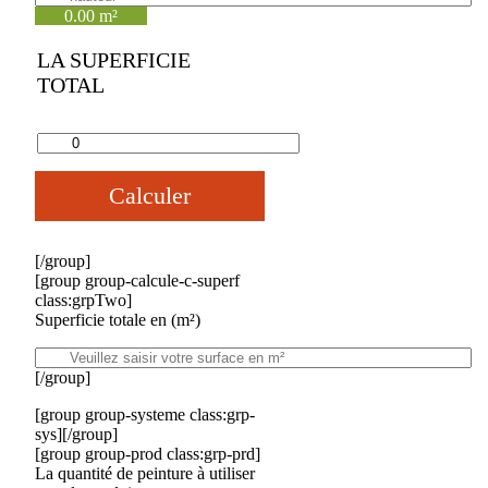
0.00 m²
LA SUPERFICIE
TOTAL
Calculer
[/group]
[group group-calcule-c-superf
class:grpTwo]
Superficie totale en (m²)
[/group]
[group group-systeme class:grp-
sys][/group]
[group group-prod class:grp-prd]
La quantité de peinture à utiliser