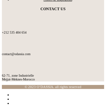
CONTACT US
+212 535 404 654
contact@odassia.com
62-71, zone Industrielle
Mejjat-Meknes-Morocco
© 2023 O’DASSIA. all rights reserved