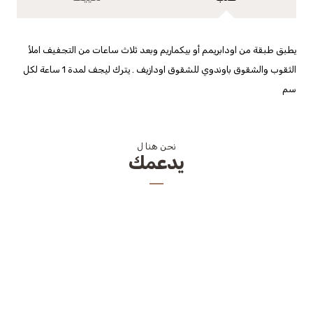
يطبق طبقة من اودابريمم أو بيكماريم وبعد ثلاث ساعات من التجفيف املأ
الثقوب والشقوق باوندوي للشقوق اودازيف . يترك ليجف لمدة 1 ساعة لكل
سم
نحن هنا ل
يدعمك