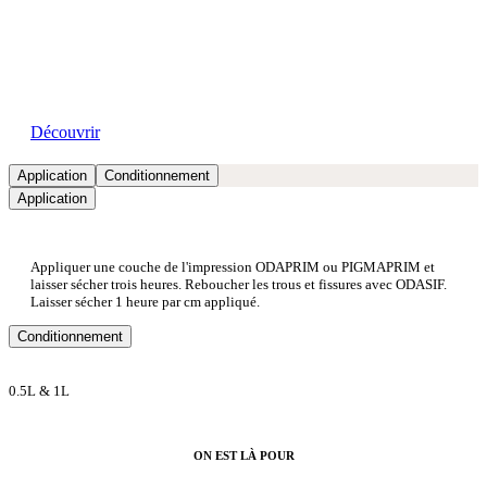
Nos showrooms
Découvrir
Application
Conditionnement
Application
Appliquer une couche de l'impression ODAPRIM ou PIGMAPRIM et
laisser sécher trois heures. Reboucher les trous et fissures avec ODASIF.
Laisser sécher 1 heure par cm appliqué.
Conditionnement
0.5L & 1L
ON EST LÀ POUR