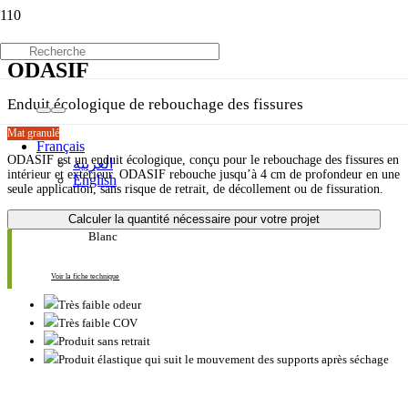
ODASIF
Enduit écologique de rebouchage des fissures
Mat granulé
Français
ODASIF est un enduit écologique, conçu pour le rebouchage des fissures en
العربية
intérieur et extérieur. ODASIF rebouche jusqu’à 4 cm de profondeur en une
English
seule application, sans risque de retrait, de décollement ou de fissuration.
Calculer la quantité nécessaire pour votre projet
Blanc
Voir la fiche technique
Très faible odeur
Très faible COV
Produit sans retrait
Produit élastique qui suit le mouvement des supports après séchage