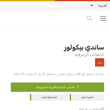
العربية
ساندي بيكولور
الدهانات الزخرفية
رملي
ساندي بيكولور هو طلاء زخرفي معدني مصقول بالرمل للديكورات الداخلية.
احسب الكمية اللازمة لمشروعك
كتالوج الديكور
انظر الورقة الفنية
خالية من الروائح