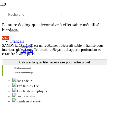
SANDY BICOLORE
Peinture écologique décorative à effet sablé métallisé
bicolore
Sablé
Français
SANDY BICOLORE est un revêtement décoratif sablé métallisé pour
العربية
intérieur, offrant un effet bicolore élégant qui apporte profondeur et
English
caractère à vos espaces.
Calculer la quantité nécessaire pour votre projet
Catalogue décoratif
Voir la fiche technique
Sans odeur
Très faible COV
Très facile à appliquer
Pas de reprise
Rendement élevé