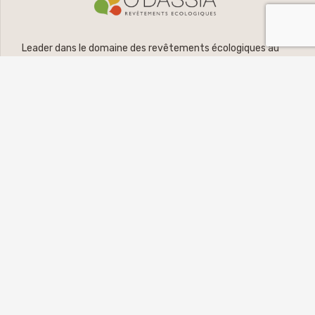
Leader dans le domaine des revêtements écologiques au
Maroc, O’DASSIA offre aux professionnels de la peinture et
aux prescripteurs une vaste sélection de lignes
décoratives et fonctionnelles.
LIENS UTILES
La marque
Nos revêtements
Trouver un magasin
Couleurs et inspirations