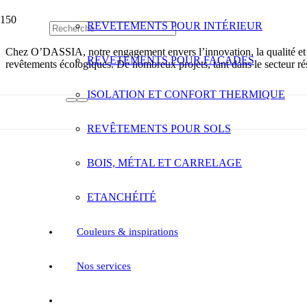
REVETEMENTS POUR INTÉRIEUR
Chez O’DASSIA, notre engagement envers l’innovation, la qualité et le 
REVETEMENTS POUR FAÇADES
revêtements écologiques. De nombreux projets, tant dans le secteur rés
ISOLATION ET CONFORT THERMIQUE
REVÊTEMENTS POUR SOLS
BOIS, MÉTAL ET CARRELAGE
ETANCHÉITÉ
Couleurs & inspirations
Nos services