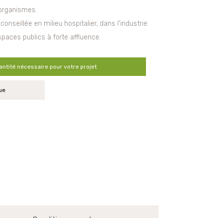
-organismes.
nseillée en milieu hospitalier, dans l’industrie
paces publics à forte affluence.
antité nécessaire pour votre projet
ue