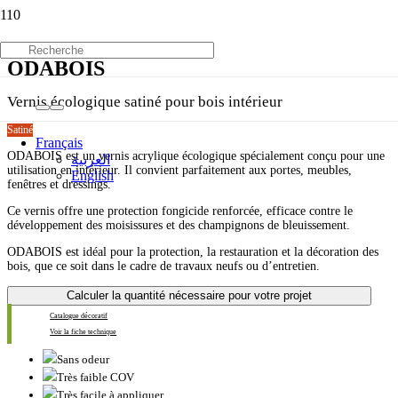
ODABOIS
Vernis écologique satiné pour bois intérieur
Satiné
Français
ODABOIS est un vernis acrylique écologique spécialement conçu pour une
العربية
utilisation en intérieur. Il convient parfaitement aux portes, meubles,
English
fenêtres et dressings.
Ce vernis offre une protection fongicide renforcée, efficace contre le
développement des moisissures et des champignons de bleuissement.
ODABOIS est idéal pour la protection, la restauration et la décoration des
bois, que ce soit dans le cadre de travaux neufs ou d’entretien.
Calculer la quantité nécessaire pour votre projet
Catalogue décoratif
Voir la fiche technique
Sans odeur
Très faible COV
Très facile à appliquer