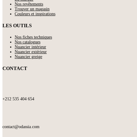
Nos revêtements
Trouver un magasin
Couleurs et inspirations
LES OUTILS
Nos fiches techniques
Nos catalogues
Nuancier intérieur
Nuancier extérieur
Nuancier greige
CONTACT
+212 535 404 654
contact@odassia.com