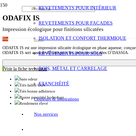
REVETEMENTS POUR INTÉRIEUR
ODAFIX IS
REVETEMENTS POUR FAÇADES
Impression écologique pour finitions silicatées
ISOLATION ET CONFORT THERMIQUE
Mat
ODAFIX IS est une impression silicatée écologique en phase aqueuse, conçue 
ODAFIX IS sert aussi de diluant pour les peintures silicatées O’DASSIA.
REVÊTEMENTS POUR SOLS
BOIS, MÉTAL ET CARRELAGE
Voir la fiche technique
Sans odeur
ETANCHÉITÉ
Très faible COV
Très bonne adhérence
Bonne propriété hydrofuge.
Couleurs & inspirations
Rendement élevé
Nos services