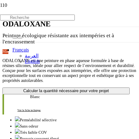
ODALOXANE
Peinture écologique résistante aux intempéries et à
l'encrassement
Français
Mat
العربية
ODALOXANE est une peinture en phase aqueuse formulée à base de
English
résines silicones, idéale pour allier respect de l’environnement et durabilité.
Conçue pour les surfaces exposées aux intempéries, elle offre une protection
exceptionnelle tout en conservant un aspect propre et esthétique grâce à ses
propriétés autolavables.
Calculer la quantité nécessaire pour votre projet
Blanc
Voir la fiche technique
Perméabilité sélective
Sans odeur
Très faible COV
Pouvoir couvrant élevé