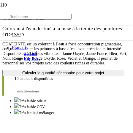
ODATEINTE
Colorant à l'eau destiné à la mise à la teinte des peintures
O'DASSIA
ODATEINTE est un colorant à l’eau à forte concentration pigmentaire,
Français
conçu pour teinter les peintures à base d’eau avec précision et intensité.
العربية
Disponible en 10 teintes vibrantes : Jaune Oxyde, Jaune Foncé, Bleu, Vert,
English
Noir, Rouge Vif, Rouge Oxyde, Rose, Violet et Orange, il permet de
personnaliser vos projets avec des couleurs riches et durables.
Calculer la quantité nécessaire pour votre projet
10 couleurs disponibles
Voir la fiche technique
Très faible odeur
Très faible COV
Très facile à mélanger