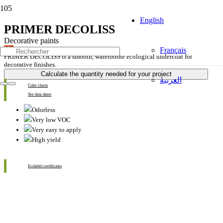
English
PRIMER DECOLISS
Decorative paints
Mat
Français
PRIMER DECOLISS is a smooth, waterborne ecological undercoat for
decorative finishes.
Calculate the quantity needed for your project
العربية
Color charts
See data sheet
Odorless
Very low VOC
Very easy to apply
High yield
Ecolabel certificates
Available dealers