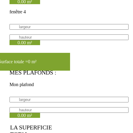
0.00 m²
fenêtre 4
0.00 m²
Surface totale =
0 m²
MES PLAFONDS :
Mon plafond
0.00 m²
LA SUPERFICIE