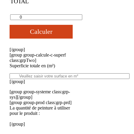
TOTAL
Calculer
[/group]
[group group-calcule-c-superf
class:grpTwo]
Superficie totale en (m²)
[/group]
[group group-systeme class:grp-
sys][/group]
[group group-prod class:grp-prd]
La quantité de peinture à utiliser
pour le produit :
[/group]