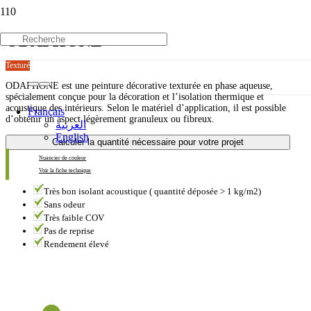
ODAPHONE
Texturé
ODAPHONE est une peinture décorative texturée en phase aqueuse,
spécialement conçue pour la décoration et l’isolation thermique et
acoustique des intérieurs. Selon le matériel d’application, il est possible
Français
d’obtenir un aspect légèrement granuleux ou fibreux.
العربية
English
Calculer la quantité nécessaire pour votre projet
Nuancier de couleur
Voir la fiche technique
Très bon isolant acoustique ( quantité déposée > 1 kg/m2)
Sans odeur
Très faible COV
Pas de reprise
Rendement élevé