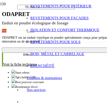
REVETEMENTS POUR INTÉRIEUR
ODAPRET
REVETEMENTS POUR FAÇADES
Enduit en poudre écologique de lissage
ISOLATION ET CONFORT THERMIQUE
Mat
ODAPRET est un enduit vinylique en poudre spécialement conçu pour préparer vo
rénovation ou de décoration.
REVÊTEMENTS POUR SOLS
BOIS, MÉTAL ET CARRELAGE
Blanc
Voir la fiche technique
ETANCHÉITÉ
Sans odeur
Très faible COV
Couleurs & inspirations
Bon pouvoir couvrant
Rendement élevé
Nos services