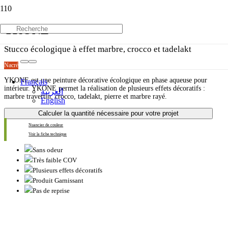
YKONE
Stucco écologique à effet marbre, crocco et tadelakt
Nacré
YKONE est une peinture décorative écologique en phase aqueuse pour
Français
intérieur. YKONE permet la réalisation de plusieurs effets décoratifs :
العربية
marbre travertin, crocco, tadelakt, pierre et marbre rayé.
English
Calculer la quantité nécessaire pour votre projet
Nuancier de couleur
Voir la fiche technique
Sans odeur
Très faible COV
Plusieurs effets décoratifs
Produit Garnissant
Pas de reprise