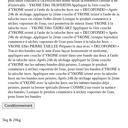
puis deux couches d’ODAVERNIS teinté selon la référence choisie à 4h
d'intervalle. - YKONE Effet TRAVERTIN Appliquer la 1ère couche
d’YKONE teinté à l'aide de la taloche Inox sur « DECOFONDO » Après
24h de séchage, appliquer la 2ème couche d’YKONE teinté à l'aide de la
taloche inox en créant l'effet désiré Lorsque le produit commence à
sécher, vaporiser de l'eau, ceci permettra de mieux lisser YKONE à la
taloche inox. - YKONE Effet TADELAKT Appliquer la 1ère couche
d’YKONE teinté à l'aide de la taloche Inox sur « DECOFONDO » Après
24h de séchage, appliquer la 2ème couche d’YKONE, lorsque leproduit
commence à sécher, vaporiser de l'eau puis lisser à la taloche Inox. -
YKONE Effet PIERRE TAILLEE Préparer le mur avec « DECOFONDO »
Tracer des bandes sur le mur d'une façon horizontale et uniforme,
appliquer une couche d’YKONE teinté dans une bande sur deux à l'aide
de la taloche inox. Après 24h de séchage appliquer la 2ème couche
d’YKONE sur les mêmes bandes déjà peintes. Lorsque le produit
commence à sécher, vaporiser de l'eau, pour lisser les bandes d’YKONE à
la taloche inox. Appliquer une couche d’YKONE teinté avec la taloche
Inox sur les bandes non peintes, Après 24h de séchage appliquer la 2ème
couche d’YKONE avec la taloche Inox sur les mêmes bandes déjà
peintes, passer la brosse spéciale (brosse COSMIC) sur toute la surface
des bandes. Lorsque le produit commence à sécher, vaporiser de l'eau,
pour lisser les bandes
Conditionnement
5kg & 20kg