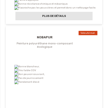
Facile à appliquer
Bonne résistance chimique et mécanique.
N’accroche pas les poussières et permet donc un nettoyage facile.
PLUS DE DÉTAILS
Velouté mat.
NOBAPUR
Peinture polyuréthane mono-composant
écologique
Bonne blancheur,
Très faible COV
Bon pouvoir couvrant,
Pas de jaunissement
Rendement élevé