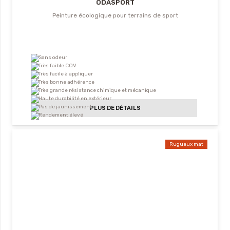
ODASPORT
Peinture écologique pour terrains de sport
Sans odeur
Très faible COV
Très facile à appliquer
Très bonne adhérence
Très grande résistance chimique et mécanique
Haute durabilité en extérieur
Pas de jaunissement
PLUS DE DÉTAILS
Rendement élevé
Rugueux mat