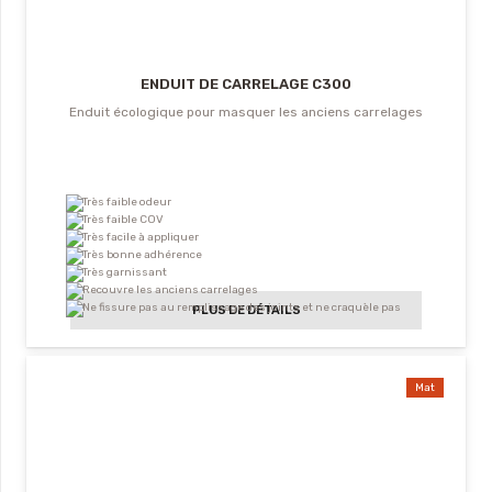
ENDUIT DE CARRELAGE C300
Enduit écologique pour masquer les anciens carrelages
Très faible odeur
Très faible COV
Très facile à appliquer
Très bonne adhérence
Très garnissant
Recouvre les anciens carrelages
Ne fissure pas au remplissage des joints et ne craquèle pas
PLUS DE DÉTAILS
Mat