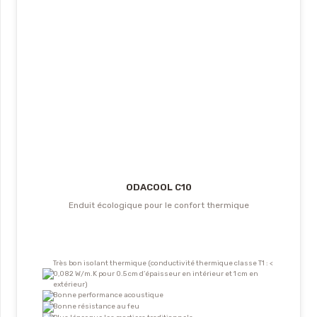
ODACOOL C10
Enduit écologique pour le confort thermique
Très bon isolant thermique (conductivité thermique classe T1 : <
0,082 W/m.K pour 0.5 cm d’épaisseur en intérieur et 1 cm en
extérieur)
Bonne performance acoustique
Bonne résistance au feu