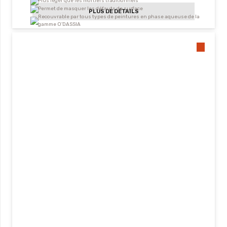
Plus léger que les mortiers traditionnels
Permet de masquer les défauts de surface
PLUS DE DÉTAILS
Recouvrable par tous types de peintures en phase aqueuse de la
gamme O’DASSIA