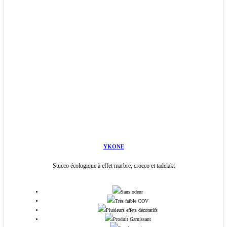
YKONE
Stucco écologique à effet marbre, crocco et tadelakt
Sans odeur
Très faible COV
Plusieurs effets décoratifs
Produit Garnissant