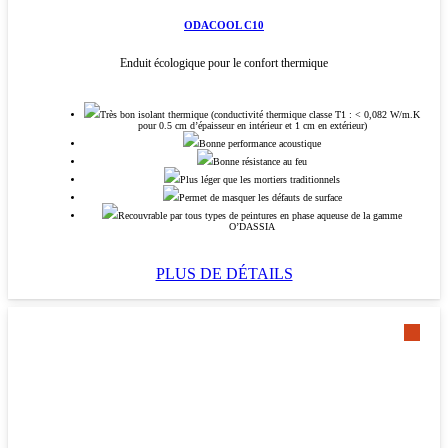
ODACOOL C10
Enduit écologique pour le confort thermique
Très bon isolant thermique (conductivité thermique classe T1 : < 0,082 W/m.K
pour 0.5 cm d’épaisseur en intérieur et 1 cm en extérieur)
Bonne performance acoustique
Bonne résistance au feu
Plus léger que les mortiers traditionnels
Permet de masquer les défauts de surface
Recouvrable par tous types de peintures en phase aqueuse de la gamme
O’DASSIA
PLUS DE DÉTAILS