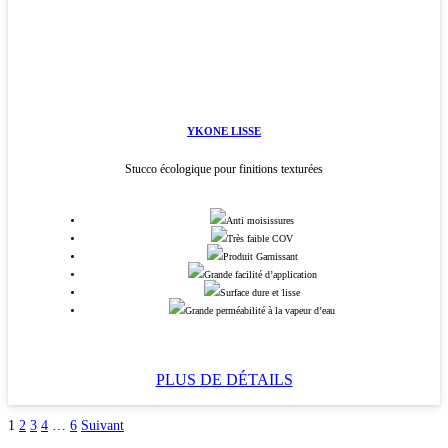
YKONE LISSE
Stucco écologique pour finitions texturées
Anti moisissures
Très faible COV
Produit Garnissant
Grande facilité d’application
Surface dure et lisse
Grande perméabilité à la vapeur d’eau
PLUS DE DÉTAILS
1
2
3
4
…
6
Suivant