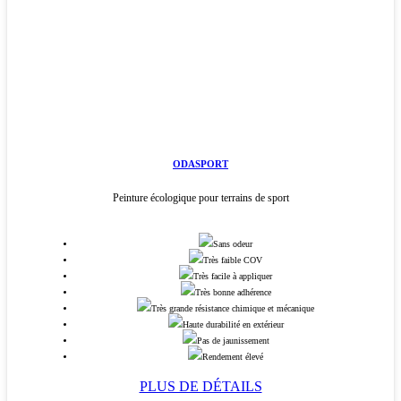
ODASPORT
Peinture écologique pour terrains de sport
Sans odeur
Très faible COV
Très facile à appliquer
Très bonne adhérence
Très grande résistance chimique et mécanique
Haute durabilité en extérieur
Pas de jaunissement
Rendement élevé
PLUS DE DÉTAILS