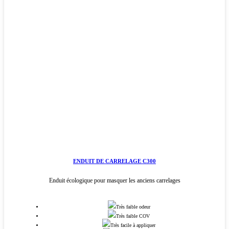
ENDUIT DE CARRELAGE C300
Enduit écologique pour masquer les anciens carrelages
Très faible odeur
Très faible COV
Très facile à appliquer