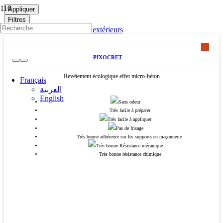
Appliquer
Filtres
Découvrez nos revêtements extérieurs
PIXOCRET
Revêtement écologique effet micro-béton
Français
العربية
English
Sans odeur
Très facile à préparer
Très facile à appliquer
Pas de frisage
Très bonne adhérence sur les supports en maçonnerie
Très bonne Résistance mécanique
Très bonne résistance chimique