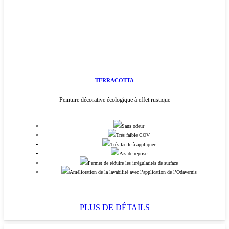
TERRACOTTA
Peinture décorative écologique à effet rustique
Sans odeur
Très faible COV
Très facile à appliquer
Pas de reprise
Permet de réduire les irrégularités de surface
Amélioration de la lavabilité avec l’application de l’Odavernis
PLUS DE DÉTAILS