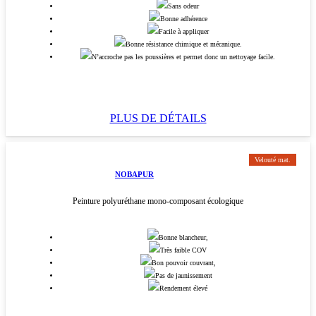
Sans odeur
Bonne adhérence
Facile à appliquer
Bonne résistance chimique et mécanique.
N’accroche pas les poussières et permet donc un nettoyage facile.
PLUS DE DÉTAILS
Velouté mat.
NOBAPUR
Peinture polyuréthane mono-composant écologique
Bonne blancheur,
Très faible COV
Bon pouvoir couvrant,
Pas de jaunissement
Rendement élevé