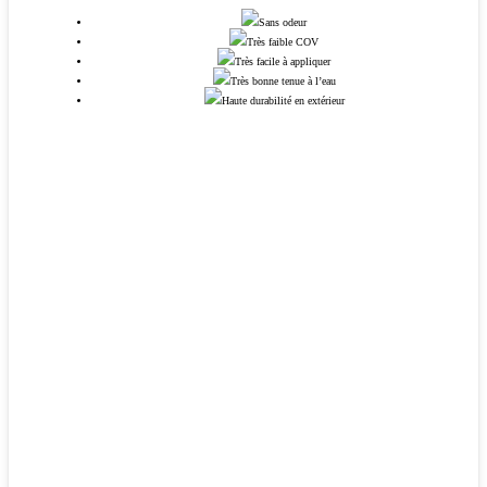
Sans odeur
Très faible COV
Très facile à appliquer
Très bonne tenue à l’eau
Haute durabilité en extérieur