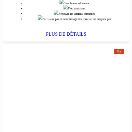
Très bonne adhérence
Très garnissant
Recouvre les anciens carrelages
Ne fissure pas au remplissage des joints et ne craquèle pas
PLUS DE DÉTAILS
Mat