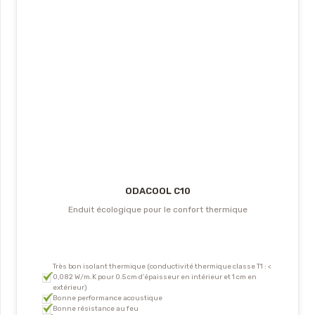
ODACOOL C10
Enduit écologique pour le confort thermique
Très bon isolant thermique (conductivité thermique classe T1 : <
0,082 W/m.K pour 0.5 cm d’épaisseur en intérieur et 1 cm en
extérieur)
Bonne performance acoustique
Bonne résistance au feu