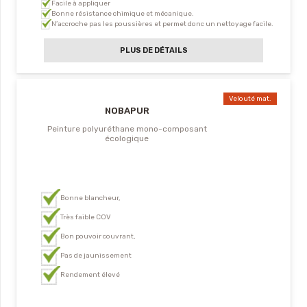
Facile à appliquer
Bonne résistance chimique et mécanique.
N’accroche pas les poussières et permet donc un nettoyage facile.
PLUS DE DÉTAILS
Velouté mat.
NOBAPUR
Peinture polyuréthane mono-composant
écologique
Bonne blancheur,
Très faible COV
Bon pouvoir couvrant,
Pas de jaunissement
Rendement élevé