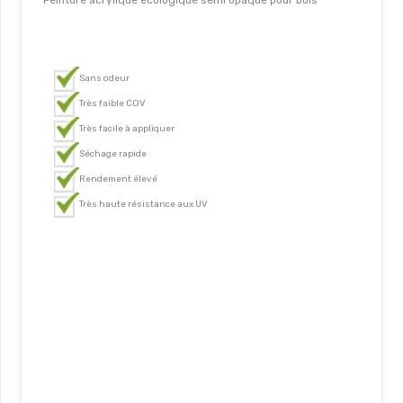
Sans odeur
Très faible COV
Très facile à appliquer
Séchage rapide
Rendement élevé
Très haute résistance aux UV