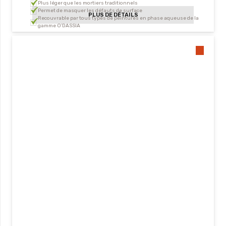
Plus léger que les mortiers traditionnels
Permet de masquer les défauts de surface
PLUS DE DÉTAILS
Recouvrable par tous types de peintures en phase aqueuse de la
gamme O’DASSIA