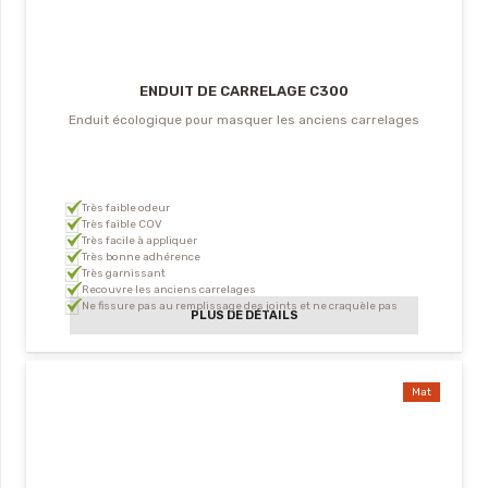
ENDUIT DE CARRELAGE C300
Enduit écologique pour masquer les anciens carrelages
Très faible odeur
Très faible COV
Très facile à appliquer
Très bonne adhérence
Très garnissant
Recouvre les anciens carrelages
Ne fissure pas au remplissage des joints et ne craquèle pas
PLUS DE DÉTAILS
Mat