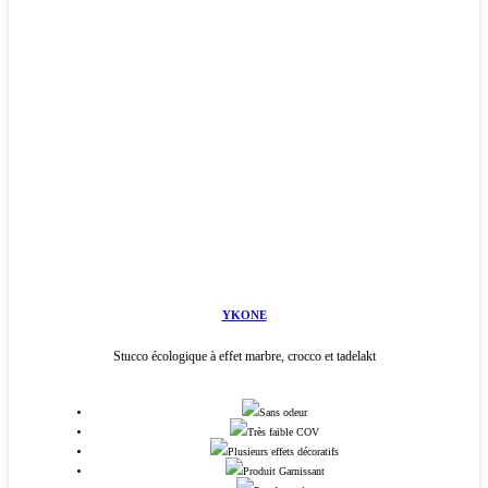
YKONE
Stucco écologique à effet marbre, crocco et tadelakt
Sans odeur
Très faible COV
Plusieurs effets décoratifs
Produit Garnissant