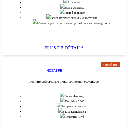
Sans odeur
Bonne adhérence
Facile à appliquer
Bonne résistance chimique et mécanique.
N’accroche pas les poussières et permet donc un nettoyage facile.
PLUS DE DÉTAILS
Velouté mat.
NOBAPUR
Peinture polyuréthane mono-composant écologique
Bonne blancheur,
Très faible COV
Bon pouvoir couvrant,
Pas de jaunissement
Rendement élevé