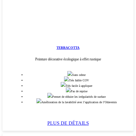
TERRACOTTA
Peinture décorative écologique à effet rustique
Sans odeur
Très faible COV
Très facile à appliquer
Pas de reprise
Permet de réduire les irrégularités de surface
Amélioration de la lavabilité avec l’application de l’Odavernis
PLUS DE DÉTAILS