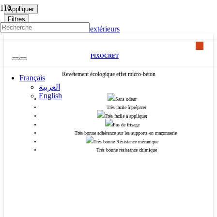
Appliquer
Filtres
Découvrez nos revêtements extérieurs
PIXOCRET
Revêtement écologique effet micro-béton
Français
العربية
English
Sans odeur
Très facile à préparer
Très facile à appliquer
Pas de frisage
Très bonne adhérence sur les supports en maçonnerie
Très bonne Résistance mécanique
Très bonne résistance chimique