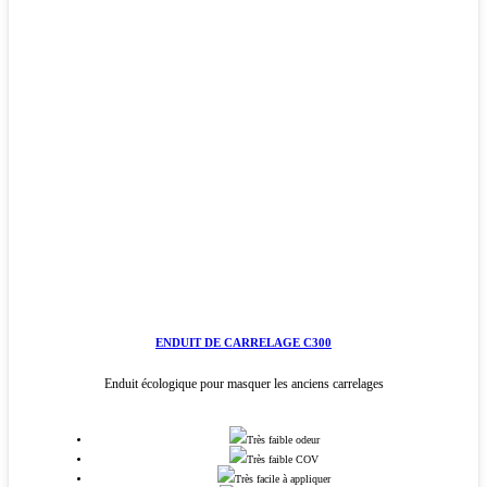
ENDUIT DE CARRELAGE C300
Enduit écologique pour masquer les anciens carrelages
Très faible odeur
Très faible COV
Très facile à appliquer