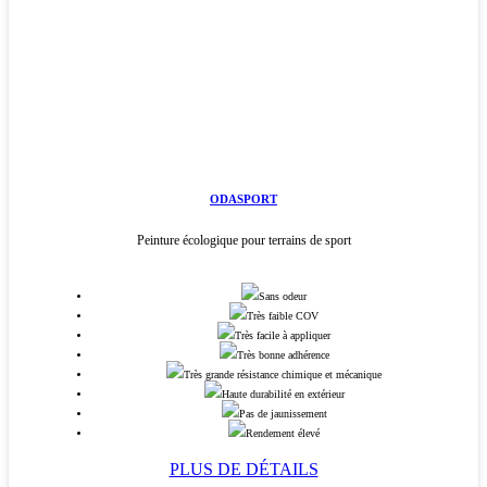
ODASPORT
Peinture écologique pour terrains de sport
Sans odeur
Très faible COV
Très facile à appliquer
Très bonne adhérence
Très grande résistance chimique et mécanique
Haute durabilité en extérieur
Pas de jaunissement
Rendement élevé
PLUS DE DÉTAILS