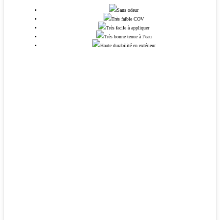
Sans odeur
Très faible COV
Très facile à appliquer
Très bonne tenue à l’eau
Haute durabilité en extérieur