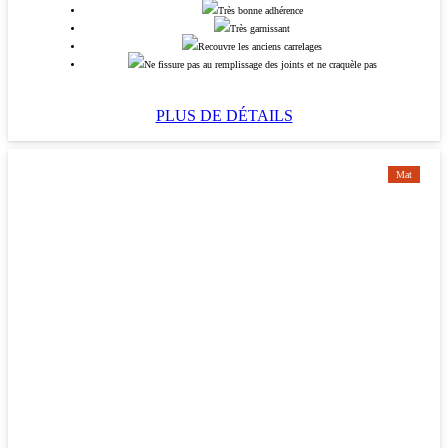
Très bonne adhérence
Très garnissant
Recouvre les anciens carrelages
Ne fissure pas au remplissage des joints et ne craquèle pas
PLUS DE DÉTAILS
Mat