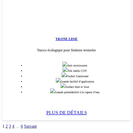
YKONE LISSE
Stucco écologique pour finitions texturées
Anti moisissures
Très faible COV
Produit Garnissant
Grande facilité d’application
Surface dure et lisse
Grande perméabilité à la vapeur d’eau
PLUS DE DÉTAILS
1
2
3
4
…
6
Suivant