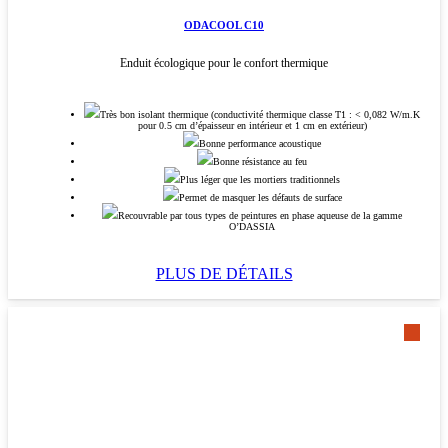
ODACOOL C10
Enduit écologique pour le confort thermique
Très bon isolant thermique (conductivité thermique classe T1 : < 0,082 W/m.K
pour 0.5 cm d’épaisseur en intérieur et 1 cm en extérieur)
Bonne performance acoustique
Bonne résistance au feu
Plus léger que les mortiers traditionnels
Permet de masquer les défauts de surface
Recouvrable par tous types de peintures en phase aqueuse de la gamme
O’DASSIA
PLUS DE DÉTAILS