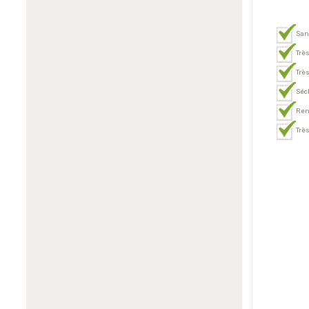
San
Trè
Très
Séc
Ren
Trè