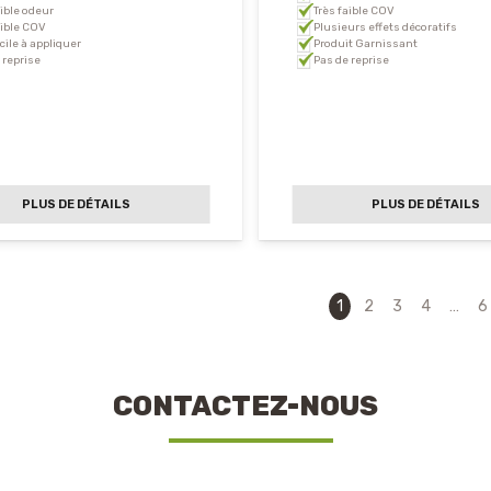
aible odeur
Très faible COV
aible COV
Plusieurs effets décoratifs
acile à appliquer
Produit Garnissant
 reprise
Pas de reprise
PLUS DE DÉTAILS
PLUS DE DÉTAILS
1
2
3
4
…
6
CONTACTEZ-NOUS