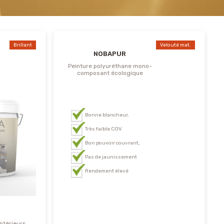
Brillant
Velouté mat.
NOBAPUR
Peinture polyuréthane mono-
composant écologique
Bonne blancheur,
Très faible COV
Bon pouvoir couvrant,
Pas de jaunissement
Rendement élevé
ntérieurs