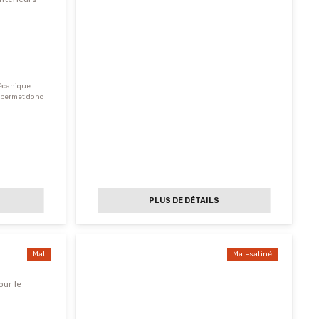
écanique.
t permet donc
PLUS DE DÉTAILS
Mat
Mat-satiné
our le