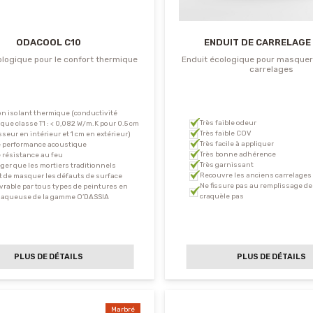
ODACOOL C10
ENDUIT DE CARRELAGE
ologique pour le confort thermique
Enduit écologique pour masquer
carrelages
on isolant thermique (conductivité
Très faible odeur
que classe T1 : < 0,082 W/m.K pour 0.5 cm
Très faible COV
sseur en intérieur et 1 cm en extérieur)
Très facile à appliquer
 performance acoustique
Très bonne adhérence
résistance au feu
Très garnissant
éger que les mortiers traditionnels
Recouvre les anciens carrelages
 de masquer les défauts de surface
Ne fissure pas au remplissage des
rable par tous types de peintures en
craquèle pas
 aqueuse de la gamme O’DASSIA
PLUS DE DÉTAILS
PLUS DE DÉTAILS
Marbré