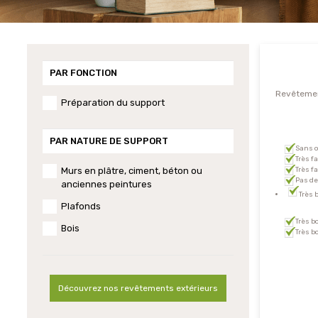
PAR FONCTION
Revêtemen
Préparation du support
PAR NATURE DE SUPPORT
Sans 
Très f
Très f
Murs en plâtre, ciment, béton ou
Pas de
anciennes peintures
Très 
Plafonds
Très 
Bois
Très b
Découvrez nos revêtements extérieurs