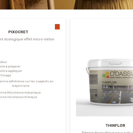
PIXOCRET
t écologique effet micro-béton
odeur
acile à préparer
acile à appliquer
 frisage
bonne adhérence sur les supports en
maçonnerie
bonne Résistance mécanique
onne résistance chimique
THINFLOR
Résine époxydique pour sols i