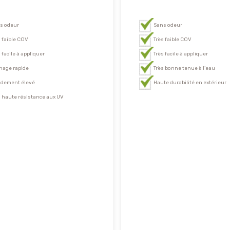
s odeur
Sans odeur
s faible COV
Très faible COV
 facile à appliquer
Très facile à appliquer
hage rapide
Très bonne tenue à l’eau
dement élevé
Haute durabilité en extérieur
s haute résistance aux UV