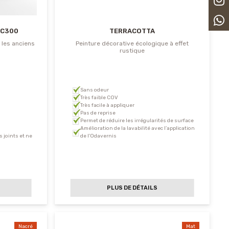
 C300
TERRACOTTA
 les anciens
Peinture décorative écologique à effet
rustique
Sans odeur
Très faible COV
Très facile à appliquer
Pas de reprise
Permet de réduire les irrégularités de surface
Amélioration de la lavabilité avec l’application
 joints et ne
de l’Odavernis
PLUS DE DÉTAILS
Nacré
Mat