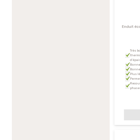
Enduit éc
Très b
thermi
d’épai
Bonne
Bonne 
Plus l
Permet
Recouv
phase