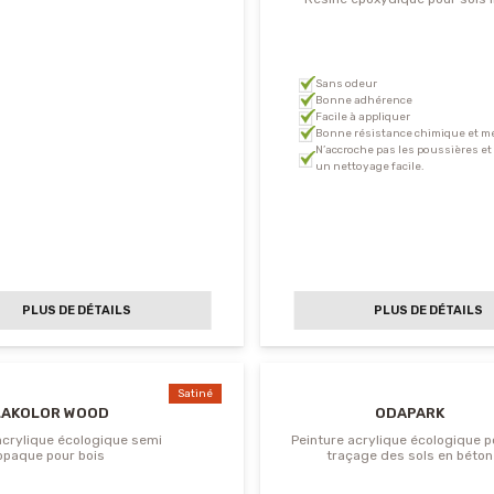
Sans odeur
Bonne adhérence
Facile à appliquer
Bonne résistance chimique et m
N’accroche pas les poussières e
un nettoyage facile.
PLUS DE DÉTAILS
PLUS DE DÉTAILS
Satiné
LAKOLOR WOOD
ODAPARK
acrylique écologique semi
Peinture acrylique écologique p
opaque pour bois
traçage des sols en béton