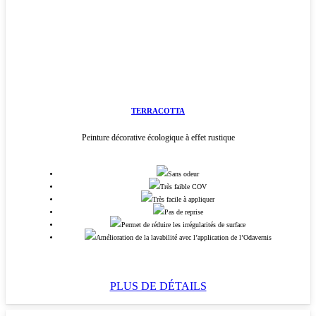
TERRACOTTA
Peinture décorative écologique à effet rustique
Sans odeur
Très faible COV
Très facile à appliquer
Pas de reprise
Permet de réduire les irrégularités de surface
Amélioration de la lavabilité avec l’application de l’Odavernis
PLUS DE DÉTAILS