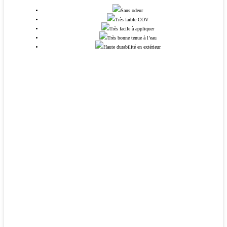
Sans odeur
Très faible COV
Très facile à appliquer
Très bonne tenue à l’eau
Haute durabilité en extérieur