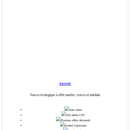
YKONE
Stucco écologique à effet marbre, crocco et tadelakt
Sans odeur
Très faible COV
Plusieurs effets décoratifs
Produit Garnissant