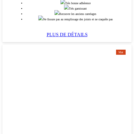
Très bonne adhérence
Très garnissant
Recouvre les anciens carrelages
Ne fissure pas au remplissage des joints et ne craquèle pas
PLUS DE DÉTAILS
Mat