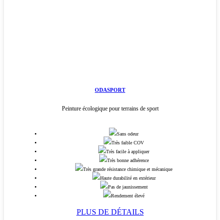
ODASPORT
Peinture écologique pour terrains de sport
Sans odeur
Très faible COV
Très facile à appliquer
Très bonne adhérence
Très grande résistance chimique et mécanique
Haute durabilité en extérieur
Pas de jaunissement
Rendement élevé
PLUS DE DÉTAILS