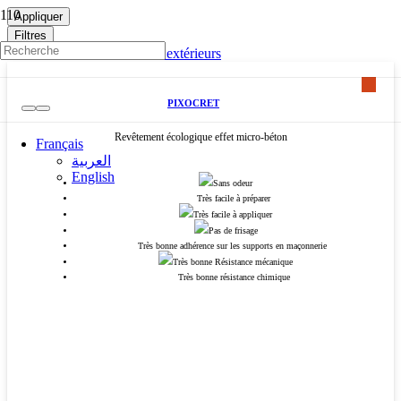
Appliquer
Filtres
Découvrez nos revêtements extérieurs
PIXOCRET
Revêtement écologique effet micro-béton
Français
العربية
English
Sans odeur
Très facile à préparer
Très facile à appliquer
Pas de frisage
Très bonne adhérence sur les supports en maçonnerie
Très bonne Résistance mécanique
Très bonne résistance chimique