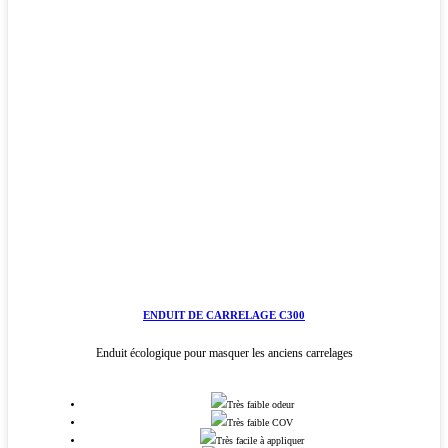
ENDUIT DE CARRELAGE C300
Enduit écologique pour masquer les anciens carrelages
Très faible odeur
Très faible COV
Très facile à appliquer