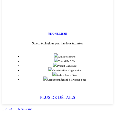
YKONE LISSE
Stucco écologique pour finitions texturées
Anti moisissures
Très faible COV
Produit Garnissant
Grande facilité d’application
Surface dure et lisse
Grande perméabilité à la vapeur d’eau
PLUS DE DÉTAILS
1
2
3
4
…
6
Suivant