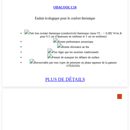
ODACOOL C10
Enduit écologique pour le confort thermique
Très bon isolant thermique (conductivité thermique classe T1 : < 0,082 W/m.K
pour 0.5 cm d’épaisseur en intérieur et 1 cm en extérieur)
Bonne performance acoustique
Bonne résistance au feu
Plus léger que les mortiers traditionnels
Permet de masquer les défauts de surface
Recouvrable par tous types de peintures en phase aqueuse de la gamme
O’DASSIA
PLUS DE DÉTAILS