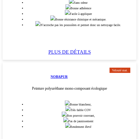
Sans odeur
Bonne adhérence
Facile à appliquer
Bonne résistance chimique et mécanique.
N’accroche pas les poussières et permet donc un nettoyage facile.
PLUS DE DÉTAILS
Velouté mat.
NOBAPUR
Peinture polyuréthane mono-composant écologique
Bonne blancheur,
Très faible COV
Bon pouvoir couvrant,
Pas de jaunissement
Rendement élevé